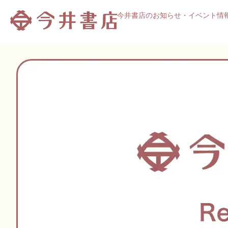
内
今井書店のお知らせ・イベント情
容
を
ス
キ
ッ
プ