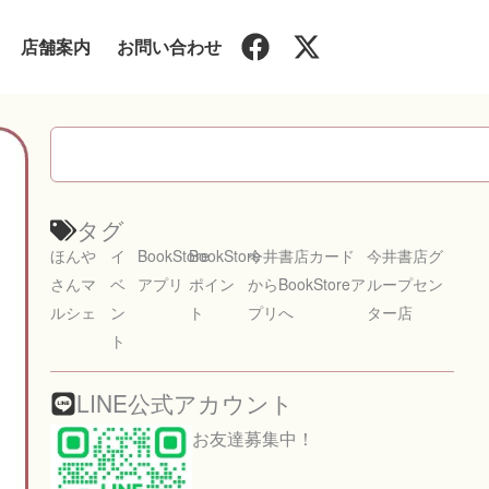
F
X
店舗案内
お問い合わせ
a
-
c
t
e
w
検
b
i
索
o
t
o
t
タグ
k
e
ほんや
イ
BookStore
BookStore
今井書店カード
今井書店グ
r
さんマ
ベ
アプリ
ポイン
からBookStoreア
ループセン
ルシェ
ン
ト
プリへ
ター店
ト
LINE公式アカウント
お友達募集中！