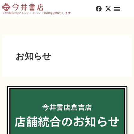
内
F
X
容
a
-
今井書店のお知らせ・イベント情報をお届けします
を
c
t
e
w
ス
b
i
キ
o
t
ッ
o
t
プ
k
e
お知らせ
r