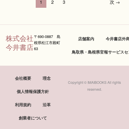
1
2
3
次
→
株式会社
〒690-0887 島
店舗案内
今井書店外
根県松江市殿町
今井書店
63
鳥取県・島根県官報サービスセ
会社概要
理念
Copyright © IMAIBOOKS All rights
reserved.
個人情報保護方針
利用規約
沿革
創業者について