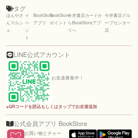
タグ
ほんやさ
イ
BookStore
BookStore
今井書店カードか
今井書店グル
んマルシ
ベ
アプリ
ポイント
らBookStoreアプ
ープセンター
ェ
ン
リへ
店
ト
LINE公式アカウント
お友達募集中！
※QRコードを読込もしくはタップでお友達追加
公式会員アプリ BookStore
お買い物とチャー