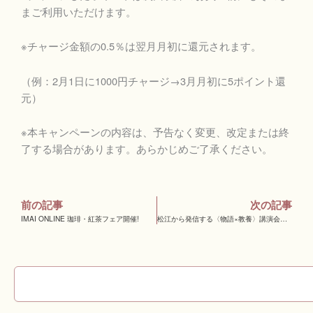
まご利用いただけます。
※チャージ金額の0.5％は翌月月初に還元されます。
（例：2月1日に1000円チャージ→3月月初に5ポイント還
元）
※本キャンペーンの内容は、予告なく変更、改定または終
了する場合があります。あらかじめご了承ください。
前の記事
次の記事
IMAI ONLINE 珈琲・紅茶フェア開催!
松江から発信する〈物語×教養〉講演会～小泉八雲が探した「日本の心」～
検
索