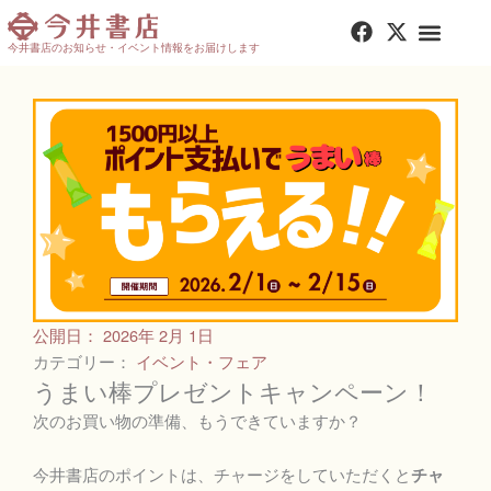
内
F
X
容
a
-
今井書店のお知らせ・イベント情報をお届けします
を
c
t
e
w
ス
b
i
キ
o
t
ッ
o
t
プ
k
e
r
公開日：
2026年 2月 1日
カテゴリー：
イベント・フェア
うまい棒プレゼントキャンペーン！
次のお買い物の準備、もうできていますか？
今井書店のポイントは、チャージをしていただくと
チャ