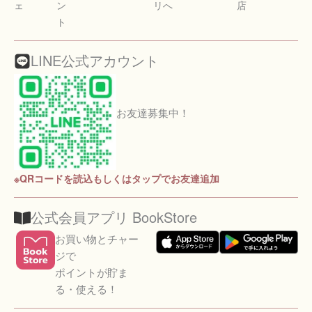
ェ
ン
リへ
店
ト
LINE公式アカウント
お友達募集中！
※QRコードを読込もしくはタップでお友達追加
公式会員アプリ BookStore
お買い物とチャー
ジで
ポイントが貯ま
る・使える！