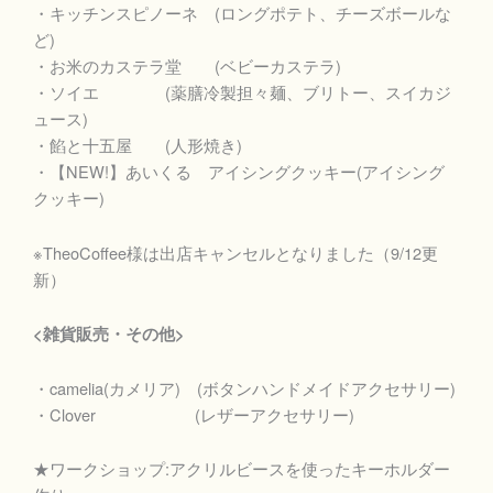
・キッチンスピノーネ (ロングポテト、チーズボールな
ど)
・お米のカステラ堂 (ベビーカステラ)
・ソイエ (薬膳冷製担々麺、ブリトー、スイカジ
ュース)
・餡と十五屋 (人形焼き)
・【NEW!】あいくる アイシングクッキー(アイシング
クッキー)
※TheoCoffee様は出店キャンセルとなりました（9/12更
新）
<雑貨販売・その他>
・camelia(カメリア) (ボタンハンドメイドアクセサリー)
・Clover (レザーアクセサリー)
★ワークショップ:アクリルビースを使ったキーホルダー