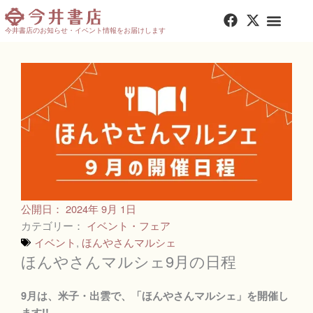
内
F
X
容
a
-
今井書店のお知らせ・イベント情報をお届けします
を
c
t
e
w
ス
b
i
キ
o
t
ッ
o
t
プ
k
e
r
公開日：
2024年 9月 1日
カテゴリー：
イベント・フェア
イベント
,
ほんやさんマルシェ
ほんやさんマルシェ9月の日程
9月は、米子・出雲で、「ほんやさんマルシェ」を開催し
ます!!