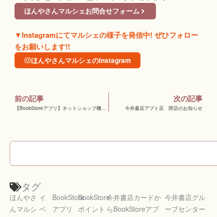
ほんやさんマルシェお問合せフォーム
▼Instagramにてマルシェの様子を発信中! ぜひフォロー
をお願いします!!
ほんやさんマルシェのInstagram
前の記事
次の記事
【BookStoreアプリ】ネットショップ機能・チャージ機能 今夏リリース！！
今井書店アプト店 閉店のお知らせ
検
索
タグ
ほんやさ
イ
BookStore
BookStore
今井書店カードか
今井書店グル
んマルシ
ベ
アプリ
ポイント
らBookStoreアプ
ープセンター